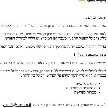
בוחרים לחיות
בשיא
!
שלום חברים ,
סטודנטים הלומדים במסגרת קורסי תכנון פרישה, העלו בפנינו צורך לקבלת
לאור זאת, יצרנו פתרון ייעודי, יחד עם ירון בן עמי שותפנו , מנהל תחום ת
מלא (הכולל תפעול התכנון, מעבר לפן המיסוי), או חלקי לבחירת הפורש.
בדרך זו הלקוח שלכם ייהנה מתהליך תכנון פרישה מקצועי ואתם תזכו ללוות 
כיצד מתבצע התהליך
?ֿ
מקיימים שיחה משותפת ראשונה עם ירון לתיאום ציפיות והבהרות על התהלי
תוכלו להתלוות לפגישות בגמישות ללו"ז של ירון, כדי שלא לסרבל ולעכב פגי
בכפוף לנוהל איסוף חומר ומידע על הפורש, הכולל בין היתר :
פרטים אישיים
היסטוריה תעסוקתית
מטרות לפרישה
למי מכם שמעוניין, ניתן ליצור קשר עם ירון באי מייל,
yaronb@asee.co.il
או