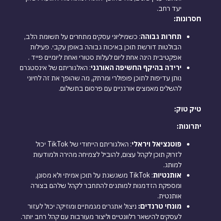
יעד רחב.
חסרונות:
תחרות גבוהה
: כשמיליוני עסקים מתחרים על תשומת הלב,
הבולטות דורשת תוכן באיכות גבוהה באופן עקבי. פעילות
אפקטיבית הינה אחת ליום לעלות סטורי ואחת ליומיים פייד .
ירידה בהיקף החשיפה האורגני
: האלגוריתם של אינסטגרם
נותן עדיפות לתוכן פופולרי ומרתק, מה שהופך את זה לחיוני
להשלים מאמצים אורגניים עם פרסום בתשלום.
טיק טוק:
יתרונות:
פוטנציאל ויראלי
: האלגוריתם הייחודי של TikTok יכול
לזרוק תוכן לקהל עצום, להוביל לצמיחה מהירה ולמודעות
למותג.
אותנטיות
: TikTok משגשגת על תוכן אמיתי ולא מסונן,
ומספקת הזדמנות למותגים להתחבר לקהל שלהם בצורה
אותנטית.
מונחי טרנדים:
ניצול אתגרים מגמתיים ומוזיקה יכול לעזור
לעסקים להישאר רלוונטיים וליצור מעורבות עם קהל רחב יותר.