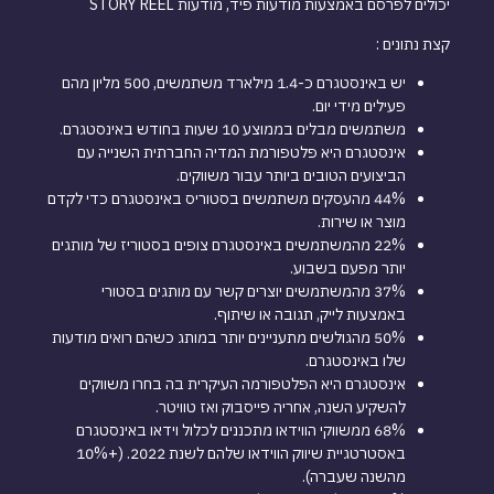
יכולים לפרסם באמצעות מודעות פיד, מודעות STORY REEL
קצת נתונים :
יש באינסטגרם כ-1.4 מילארד משתמשים, 500 מליון מהם
פעילים מידי יום.
משתמשים מבלים בממוצע 10 שעות בחודש באינסטגרם.
אינסטגרם היא פלטפורמת המדיה החברתית השנייה עם
הביצועים הטובים ביותר עבור משווקים.
44% מהעסקים משתמשים בסטוריס באינסטגרם כדי לקדם
מוצר או שירות.
22% מהמשתמשים באינסטגרם צופים בסטוריז של מותגים
יותר מפעם בשבוע.
37% מהמשתמשים יוצרים קשר עם מותגים בסטורי
באמצעות לייק, תגובה או שיתוף.
50% מהגולשים מתעניינים יותר במותג כשהם רואים מודעות
שלו באינסטגרם.
אינסטגרם היא הפלטפורמה העיקרית בה בחרו משווקים
להשקיע השנה, אחריה פייסבוק ואז טוויטר.
68% ממשווקי הווידאו מתכננים לכלול וידאו באינסטגרם
באסטרטגיית שיווק הווידאו שלהם לשנת 2022. (+10%
מהשנה שעברה).