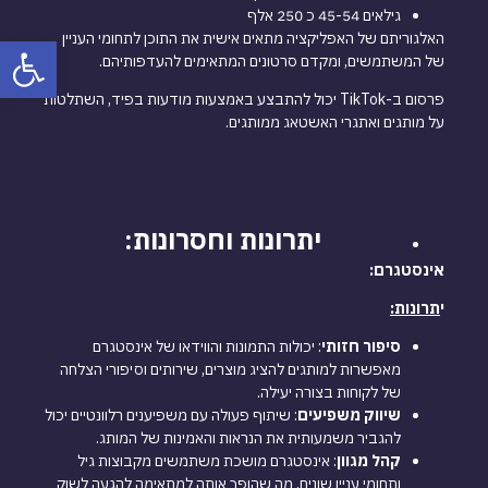
גילאים 45-54 כ 250 אלף
האלגוריתם של האפליקציה מתאים אישית את התוכן לתחומי העניין
פתח
של המשתמשים, ומקדם סרטונים המתאימים להעדפותיהם.
פרסום ב-TikTok יכול להתבצע באמצעות מודעות בפיד, השתלטות
על מותגים ואתגרי האשטאג ממותגים.
יתרונות וחסרונות:
אינסטגרם:
י
תרונות:
סיפור חזותי
: יכולות התמונות והווידאו של אינסטגרם
מאפשרות למותגים להציג מוצרים, שירותים וסיפורי הצלחה
של לקוחות בצורה יעילה.
שיווק משפיעים
: שיתוף פעולה עם משפיענים רלוונטיים יכול
להגביר משמעותית את הנראות והאמינות של המותג.
קהל מגוון
: אינסטגרם מושכת משתמשים מקבוצות גיל
ותחומי עניין שונים, מה שהופך אותה למתאימה להגעה לשוק