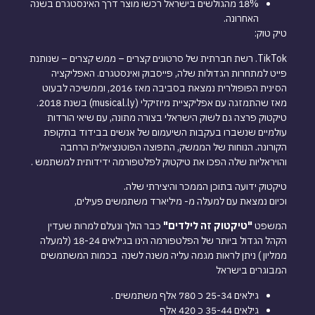
18% מהגולשים בישראל רכשו מוצר דרך האינסטגרם בשנה
האחרונה.
טיק טוק:
TikTok. רשת חברתית של סרטונים קצרים – ממש קצרים – שנותנת
פייט למתחרות הגדולות שלה, פייסבוק ואינסטגרם. האפליקציה
הסינית הפופולרית נמצאת בסביבה מאז 2016, וממשיכה לבעוט
מאז שהתמזגה עם אפליקציית מיוזיקלי (musical.ly) בשנת 2018.
טיקטוק פרצה גם לשוק הישראלי בצורה מתונה, עם שיאי הורדות
עולמיים שנשברו בעקבות השיעמום של אנשים בבידוד בתקופת
הקורונה. הנוחות של הממשק, התפוצה הפוטנציאלית הרחבה
והויראליות שלה הפכו את טיקטוק לפלטפורמה ידידותית למשתמש .
טיקטוק ידועה בתוכן הממכר והיצירתי שלה.
וכיום נמצאת עם למעלה מ- מיליארד משתמשים פעילים,
המשפט
"טיקטוק זה לילדים"
כבר הולך ונעלם למרות שעדין
הקהל הגדול ביותר של הפלטפורמה הינו בגילאים 18-24 (למעלה
ממליון ) ניתן לראות מגמה עליה משנה לשנה בכמות המשתמשים
המבוגרים בישראל
גילאים 25-34 כ 780 אלף משתמשים .
גילאים 35-44 כ 420 אלף