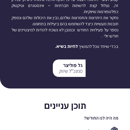
זה, נצלול קצת לרשתות חברתיות – אינסטגרם וטיקטוק
כפלטפורמות שיווקיות.
נחקור את היתרונות והחסרונות שלהם, נבין את היכולות שלהם ונספק
תובנות מעשיות כיצד להשתמש בהם ביעילות בתחומנו.
נספר על פעילויות החודש וכמובן לא נשכח להודות למיצטיינים של
חודש יולי .
בכדי שיחד נוכל להמשיך
לחיות בשיא.
גל פוליצר
סמנכ"ל שיווק
תוכן עניינים
מה היה לנו החודש?