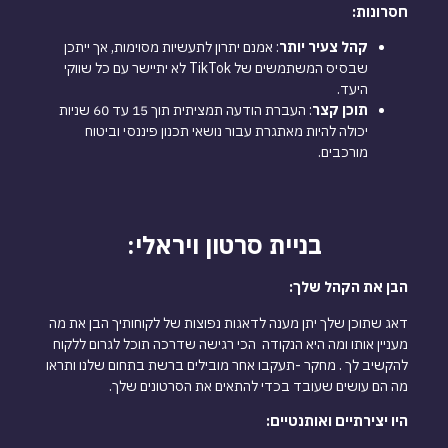
חסרונות:
קהל צעיר יותר
: אמנם יתרון לתעשיות מסוימות, אך ייתכן
שבסיס המשתמשים של TikTok לא יתיישר עם כל שווקי
היעד.
תוכן קצר
: העברת הודעה תמציתית תוך 15 עד 60 שניות
יכולה להיות מאתגרת עבור נושאי תכנון פיננסי וביטוח
מורכבים.
בניית סרטון ויראלי:
הבן את הקהל שלך:
דאג שתוכן שלך יתן מענה לדאגות נפוצות של לקוחותיך הבן את מה
מעניין אותו ומה היא הנקודה הכי רגישה שדרכה תוכל לגרום ללקוח
להקשיב לך . מחקר -תעקבו אחר מובילים ברשת בתחום שלנו ותראו
מה הם עושים שעובד בכדי להתאים את הסרטונים שלך.
היו יצירתיים ואותנטיים: