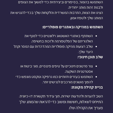
השתמשו בהומור, בסיפורים וביצירתיות כדי למשוך את הצופים
ולבנות זהות מותג ייחודית.
הציגו את הצוות, התרבות המשרדית והלקוחות שלך בכדי להנגיש את
המותג שלך ולטפח אמון.
השתמש במוזיקה ובאתגרים פופולריים:
השתתף באתגרי האשטאג רלוונטיים כדי למנף את
האלגוריתם של הפלטפורמה ולזכות בחשיפה.
שלב רצועות מוזיקה פופולריות המהדהדות עם המסר וקהל
היעד שלך.
שלב תוכן חינוכי:
צור סרטונים חינוכיים על טיפים פיננסיים, סוגי ביטוח או
אסטרטגיות השקעה.
השתמש בעזרים חזותיים כמו גרפיקה וטקסט מונפש כדי
להפוך מושגים מורכבים לנגישים יותר.
בניית קהילה מקוונת:
השב להערות ולהודעות ישירות, תוך עידוד תקשורת דו-כיוונית.
התייחס לשאלות, חששות ומשוב כדי להראות שהמותג שלך
מעריך את הקהילה שלו.