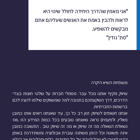
"אני מאמין שהדרך היחידה לחולל שינוי היא
לראות ולהבין באמת את האנשים שעליהם אתם
מבקשים להשפיע.
"סת' גודין"
משפחת השיא היקרה
שיווק מקיף אותנו מכל עבר. מסמלי חברות על שלטי חוצות בצדי
הדרכים, דרך השקעתכם בתגובה למה שמשווקים שילמו להציג לכם
ברשתות החברתיות.
אנחנו חשופים לשיווק זמן רב כל כך, עד שאנחנו רואים אותו כמובן
מאליו, ולפעמים נראה שאנחנו טובעים בכל כמות המידע הזו ,ואז
נשאלת השאלה מה זה שיווק או מה זה שיווק טוב . התשובה כמובן
אינה פשוטה וכל הזמן משתנה עוברת אבולוציה ומשתדרגת באופן
קבוע לצערי לא נוכל לעבור על כל הנקודות ,כלים ותהליכים אך
בגליון