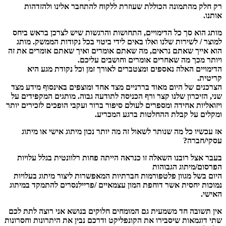
רק חלק מהתמונה הכוללת שעוזרת ללקוח להתחבר אלינו ולהזדהות
אותנו.
מותג הוא סך כל הדימויים, התחושות והרגשות שיש לצרכן בראש ביחס
למוצר / לשירות שלנו ואלו באים לידי ביטוי בכל נקודות הממשק. מותג
הוא אייך שאתם נראים, מה שאתם אומרים ואיך שאתם אומרים את זה
ויותר מכך מה
שאחרים אומרים וחושבים עליכם.
הדימויים האלה נאספים ומצטברים לאורך זמן וכל נקודת מגע היא
קריטית.
הצרכנים של היום מאוד בררניים מצד אחד ומוצפים באינסוף מידע מצד
שני, הזיכרון שלנו קצר ורף הכניסה לתודעה גבוה. מותגים המקפידים על
ויזואליות אחידה ומספרים לעולם סיפור ברור ועקבי הופכים
לזכירים
יותר
ומקלים על קבלת ההחלטות ברגע המכריע.
אז עכשיו כל מה שנותר לשאול זה מה יותר נכון מיתוג אישי או מיתוג
עסקי/חברה?
בעבר אצל רובנו השאלה זו כנראה הייתה פחות רלוונטית בגלל עלויות
הפרסום/מיתוג הגבוהות
היום בשל מגוון פלטפורמות חברתיות המאפשרות ליצור מיתוג בעלויות
נמוכות יחסית אשר דוחפת המון עצמאיים /פריילנסרים להתמקד במיתוג
האישי.
אין תשובה חד משמעית גם המומחים חלוקים בנושא אני רוצה לתת לכם
שתי דוגמאות שיסבירו את הקונפליקט ודרכם נבין את היתרונות וחסרונות