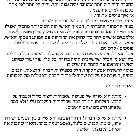
החברה יהיה חזק יותר ומיצובה יהיה גבוה יותר, יהיה קל יותר לכל אחד
בקבוצה למתג את עצמו.
אז איך עושים את זה?
אנחנו כבר נמצאים בתהליך הזה ויש עוד דרך לעבור..
בעידן הרשתות החברתיות, הטאץ' האישי הזה חשוב יותר מתמיד ואפילו
אם המיתוג הוא ברובו סביב העסק ולא מיתוג אישי, עדיין מומלץ לשלב
אלמנטים אישיים יותר כדי לחזק את ההזדהות עם המותג העסקי והאישי.
אפשר לעשות את זה ע"י שליחת מיילים לרשימת התפוצה/ניוזלטר/
פוסטים / סרטונים,
אבל תמיד לדאוג שגם שם החברה וגם הלוגו שלה מופיעים בכל המיילים
בלי יוצא מן הכלל ושהשייכות תהיה ברורה. כל אלו ועוד יעזרו למיתוג
האישי ויצמצמו את החסרונות שיש בו.
בנוסף לרשתות אפשר לקחת חלק בפעילויות חברה: הרצאות, תכנים,
כנסים, רעיונות לפעילויות שתובילו ברמת חברה ובפעילות מול הלקוחות.
בשורה תחתונה
מיתוג הוא שורה של פעולות שאמורות ליצור בידול ולעבוד על
הרגש. הצלחתו תימדד במה שהלקוחות חושבים עלינו ולא במה
שאנחנו חושבים שהם חושבים.
מיתוג אישי או חברה? הדרך הנכונה היא שילוב בין השניים ויצירת
איזון, שיטה, הבנה, סובלנות, ואסטרטגיה נכונה. היא זו שתבנה את
המיתוג הקבוצתי והאישי.