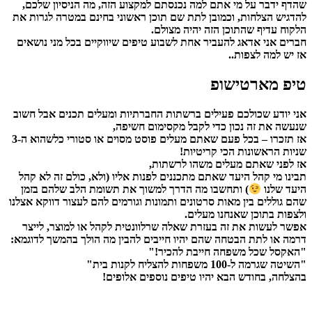
שהדף ידבר על מי אתם למה נכנסתם למקצוע הזה, מה הניסיון שלכם,
להדגיש הצלחות, וכמובן לתת שם תוכן ראשוני בחינם במטרה לגרות את
הלקוח עדיף שהתוכן הזה יהיה מצולם.
חברים אני אדאג להעביר אחת לשבוע טיפים שיווקיים בכל מני נושאים
אז יש למה לצפות..
טיפ מארטישופ
אני יודע שכולכם פעילים ברשתות החברתיות ומעלים תכנים אבל חשוב
שנעשה את זה נכון כדי לקבל מקסימום חשיפה,
אז תזכרו – בכל פעם שאתם מעלים פוסט מסוים או סטורי כלשהוא ה-3
שניות הראשונות הכי קריטיות!
אז לפני שאתם מעלים משהו לרשתות,
תבינו מי קהל היעד שאתם מתכננים לפנות אליו (ולא, כולם זה לא קהל
היעד שלנו
) ותחשבו מה הדרך למשוך את תשומת הלב שלהם בזמן
שהם גוללים בין מאות סרטונים ותמונות וגורמים להם לעצור דווקא אצלנו
ולצפות בתוכן שאנחנו מעלים.
אפשר לעשות את זה בעזרת שאלה שרלוונטית לקהל או למוצר, לייצר
דרמה או לתת הבטחה שהם יהיו חייבים להבין מה הולך בהמשך לדוגמא:
"האקסל שכל משפחה חייבת להכיר!"
"השיטה שגרמה ל-100 משפחות להצליח לקנות בית"
בהצלחה, בחודש הבא יהיו טיפים נוספים אלופים!