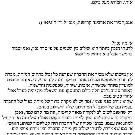
אותו. המותג מעל כולם.
אגב,
תכירו את ארבינד קרישנה, מנכ"ל ויו"ר IBM (:
אז מה נכון?
לדעתי הנכון ביותר הוא שילוב בין השניים על פי סדר נכון, ואני יסביר
בהמשך אבל בוא נתחיל מדוגמא:
אין מישהו שלא מכיר את החברה שפרצה כל גבול בתחום המיתוג, מכרה
לנו חווית משתמש מעולם אחר ובעיקר נתנה לנו הרגשה שאנחנו נכנסים
למועדון מיוחד שמשדר, איכות, שירות, טכנולוגיה וחדשנות.
כאשר סטיב גו'בס חלה כולם התעסקו עם השאלה מה יהיה בגורל אפל
אחרי סטיב גובס,
שהוא מותג בפני עצמו. ופה יש לנו מקרה ברור של מיתוג כפול של החברה
עצמה וגם של המנכ"ל המיתולוגי שלה והשילוב בניהם.
רק שחשוב לשים לב לנקודה מאוד קריטית, וזה מה קדם למה, ואכן
במקרה זה סטיב גו'בס הפך למותג בזכות הקמת אפל והצלחתה ואז התחיל
למתג את עצמו. כמובן שכוחה של החברה היה קטליזטור למיתוג האישי.
אז כמו שאמרתי, לדעתי שילוב בין מיתוג החברה ובין מיתוג אישי הינו
הדרך הנכונה ביותר והמתאימה ביותר לאופי קבוצת השיא. ככל שמיתוג