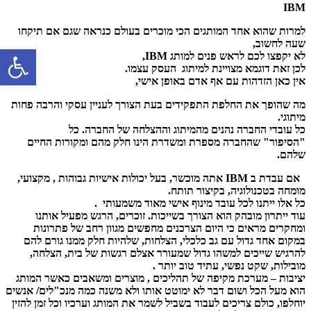
IBM
למרות שהוא אחד המותגים הכי מוכרים בעולם
כנראה שגם אם תיקחו
שעה לחשוב,
פתח סרגל 
לא יקפצו לכם לראש פנים למותג
IBM,
לכן זאת דוגמא מצויינת למיתוג העסק עצמו.
אין כאן הזדהות עם אף אדם באופן אישי,
מה שהופך את החלפת התפקידים בעת הצורך לעניין עסקי והרבה פחות
מיתוגי.
כל עובדי החברה נהנים מהמיתוג וההצלחה של החברה. כל
"הסיפור" שהחברה מספרת ומשדרת הינו חלק מהם ומקורות החיים
שלהם.
אם עבדת ב IBM אתה מוכשר, בעל יכולות אישיות גבוהות , מקצועי,
מומחה בטכנולוגיה, בקיצור תותח.
כל אלו ייתנו לכל עובד מינוף אישי מאוד משמעותי .
עוד ייתרון מובהק הוא הצורך בשייכות. זוכרים, הרגש מפעיל אותנו
ומחקרים מראים כי היום הצרכנים מחפשים מגוון רחב של פתרונות
במקום אחד גדול עם גב כלכלי, הצלחות, שלהיות חלק ממנו גורם להם
להרגיש שייכים למשהו גדול שמעורר אצלם רגשות של בית, הצלחה,
מובילות, שקט נפשי, עתיד טוב יותר .
יציבות – מערכת מקיפה של תהליכים , מוצרים ומשאבים כאשר המותג
הוא מעל הכל ושום דבר לא ימוטט אותו ולא משנה כמה מנכ"לים/ אנשים
יוחלפו, כולם צריכים לעבוד בשביל לשמר את המותג וערכיו וכל זמן להזין