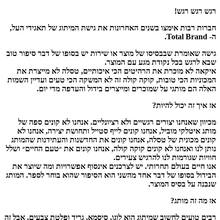
רגש רגש רגש!
חברות רבות אימצו בשנים האחרונות את גישת המיתוג של תאגידי העל,
ה- Total Brand.
גישה שאומרת שבבסיסו של מוצר או שירות יש בסופו של דבר סיפור טוב
שבא לרגש בכל נקודת מגע עם המוצר.
איקאה לא מוכרת את הרהיטים הכי איכותיים, טסלה לא מייצרת את
המכוניות הכי טובות, קוקה קולה זה לא המשקה הכי טעים ועדיין השמות
האלה הם מותגי על שמוכרים ומייצרים בידול והעדפה מדי יום.
אז איך זה יכול להיות?
מכיוון שאנחנו יצורים רגשיים ולא רציונליים. אנחנו לא קונים ספה של
מותג איטלקי מוביל, אנחנו קונים לייף סטייל ותחושת יצירה, אנחנו לא
קונים מכונית של טסלה, אנחנו קונים את החדשנות והעתידנות שהמותג
נותן לנו ואנחנו לא קונים קוקה קולה, אנחנו קונים את ״טעם החיים״ ושלל
חוויות שגורמות לנו להרגיש צעירים.
אנו חיים בעולם תחרותי. יש לצרכנים אינסוף אפשרויות ומה שיוצר את
הבידול בסופו של דבר אחד מהשני הוא הסיפור שהוא בוחר לספר. המותג
שנבנה על בסיס המוצר.
אז מה זה מותג?
רבים טועים לחשוב שמיתוג הוא לוגו, סיסמא, גריד ופלטת צבעים. אבל זה