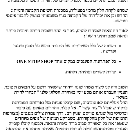
השנה הכנס התקיים בכפר גלעדי. יומיים של חוויות והעשרה מקצועית.
שמחנו לקחת חלק מרכזי בפעילות, במסגרת חשיפת הקבוצה והמיתוג
החדש וכן את יכולותיה של הקבוצה כגוף משמעותי במשק לתכנון פיננסי
ופרישה.
לאור התוצאות שמיהרו להגיע, ניכר כי ההתרשמות הייתה חיובית ביותר
ונראה שמטרותינו הושגו :
חשיפה של כלל השירותים של החברה בדגש על תכנון פיננסי
ופרישה .
כל הפתרונות הפיננסים במקום אחד ONE STOP SHOP
יצירת קשרים ופתיחת דלתות.
חשוב היה לנו ליצור משהו שונה וייחודי שישאיר רושם על הבאים ולטובת
העניין העברנו אותם מסע יומי באווירת הסלוגן שלנו
"תבחרו לחיות
בשיא"
.
החל מעלייתם לאוטובוסים, שם קיבלו עוגיות מזל ואריזתם הממותגת
ברקוד שהוביל ל"צור קשר ", אל קבלת החדרים באולם עם כיבוד
וכרטיסי מזל שנתנו טוויסט ועניין רב , דרך עמדת צילום מגנטים (מצורפות
התמונות של חלק מהלקוחות), כשברקע תמונות של נופים מיוחדים
שעטפו את כל האווירה סביב ברוח כיפית והנאה. ולבסוף קיבלו קובייה
הונגרית ממותגת(שהובילה לסרטון תדמית) שאיתה פתחנו את ההרצאה