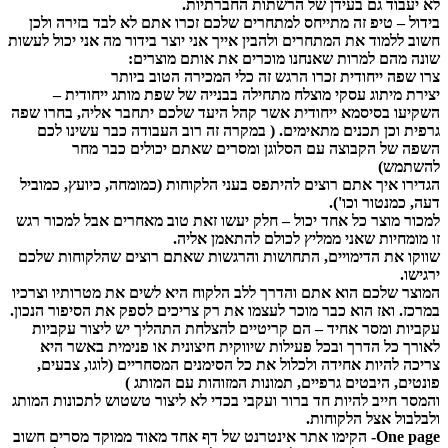
לא יעבוד גם בעידן של הרשתות החברתיות.
בידול –
טיפ זה מתייחס למתחרים שלכם זכרו אתם לא לבד בזירה ולכן
חשוב ללמוד את המתחרים ולהבין אייך אני יוצר בידור מה אני יכול לעשות
שונה מהם למרות שאנחנו מוכרים את אותם מוצרים:
צרו שפה ייחודית זכרו הרגש זה כלי המכירה הטוב ביותר
יצירת מיתוג עסקי מוצלח מתחילה בבנייה של שפת מותג ייחודית –
השקיעו בסיסמא ייחודית אשר קהל היעד שלכם יתחבר אליה, בחרו שפה
גרפית וכן תכנים מתאימים. ( במקרה זה רוב העבודה כבר עשינו לכם
השפה של הקבוצה עם הסלוגן ומסרים שאתם יכולים כבר מחר
להשתמש)
הגדירו איך אתם רוצים להיתפס בעני הלקוחות (כמומחה, כיועץ, כמוביל
דעה, כמנטור וכו').
למכור מוצר כל אחד יכול –
חלק יעשו זאת טוב מאחרים אבל למכור רגש
זו מומחיות שאני ממליץ לכולם להתאמן אליה.
שווקו את הדימויים, התחושות והרגשות שאתם רוצים שהלקוחות שלכם
ירגישו.
המוצר שלכם הוא אתם והדרך ללב הלקוח היא לשים את מטרותיו וצרכיו
במרכז. ואז הוא כבר מוכר לעצמו את רק צריכים לספק את הסיפור הנכון.
עקביות ומסר אחיד –
הם קריטיים להצלחת התהליך יש ליצור עקביות
לאורך כל הדרך ובכל פעילות שיווקית חיצונית או פנימית באשר היא
צריכה להיות אחידה ולכלול את כל הסימנים המסחריים (לוגו, צבעים,
פונטים, היבטים גרפיים, תמונות המזוהות עם המותג )
והמסר חייב להיות חד ברור ועקבי בכדי לא ליצור טשטוש לתכונות המותג
ולבלבול אצל הלקוחות.
One page-
הקימו אתר אינטרנט של דף אחד מאוד ממוקד מסרים חשוב