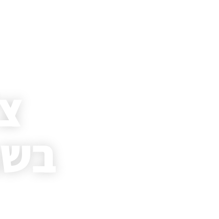
צ'
בשב