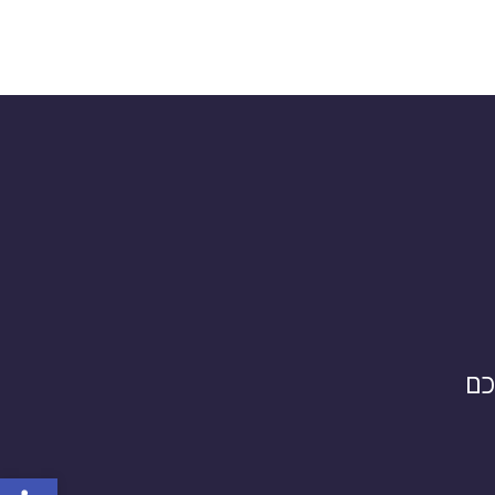
כם
פתח