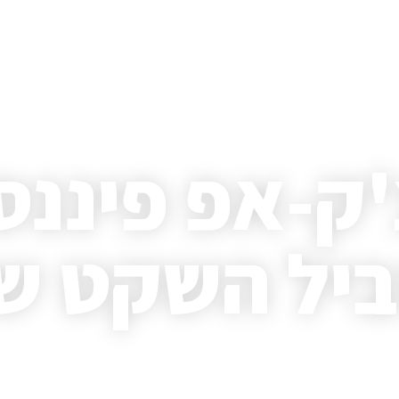
ק-אפ פיננס
יל השקט ש