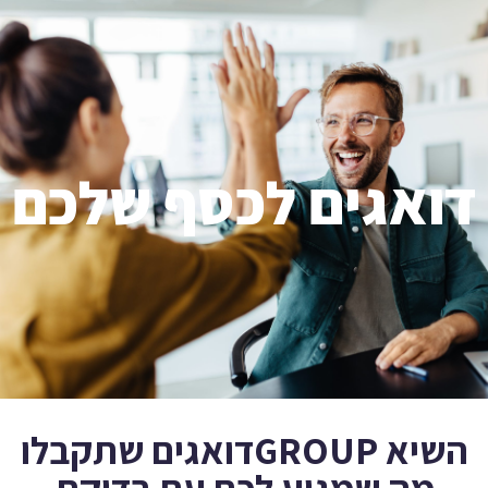
דואגים לכסף שלכם
השיא GROUPדואגים שתקבלו