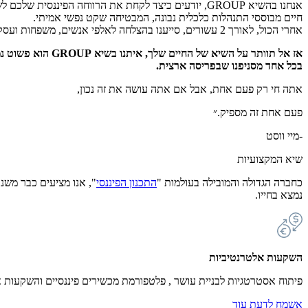
אנחנו בהשיא GROUP, יודעים כיצד לקחת את הרווחה הפיננסית שלכם לשיא, ולאפשר לכם את סגנון החיים עליו תמיד חלמתם.
חיים מבוססי התנהלות כלכלית נבונה, המבטיחה שקט נפשי אמיתי.
אחרי הכול, לאורך 2 עשורים, סייענו בהצלחה לאלפי אנשים, משפחות ועסקים בישראל.
אז אל תוותר על השיא של החיים שלך, איתנו בשיא GROUP הוא פשוט נמצא… במרחק פגישה
בכל אחד מסניפנו שבפריסה ארצית.
אתה חי רק פעם אחת, אבל אם אתה עושה את זה נכון,
פעם אחת זה מספיק.״
-מיי ווסט
שיא המקצועיות
כחברה הגדולה והמובילה בעולמות "
התכנון הפיננסי
נמצא בחייו.
השקעות אלטרנטיביות
פיתוח אסטרטגיות לבניית עושר , פלטפורמת מכשירים פיננסיים והשקעות 
אשמח לדעת עוד