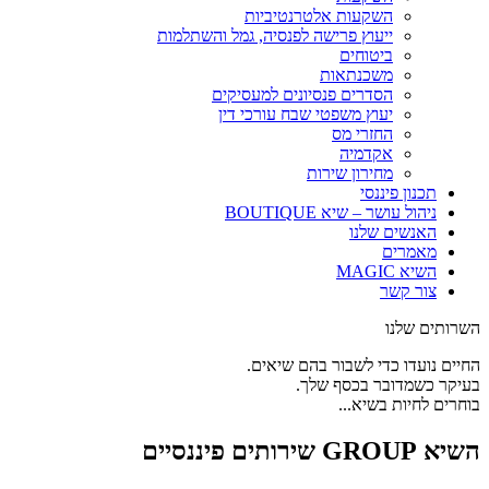
השקעות אלטרנטיביות
ייעוץ פרישה לפנסיה, גמל והשתלמות
ביטוחים
משכנתאות
הסדרים פנסיונים למעסיקים
יעוץ משפטי שבח עורכי דין
החזרי מס
אקדמיה
מחירון שירות
תכנון פיננסי
ניהול עושר – שיא BOUTIQUE
האנשים שלנו
מאמרים
השיא MAGIC
צור קשר
השרותים שלנו
החיים נועדו כדי לשבור בהם שיאים.
בעיקר כשמדובר בכסף שלך.
בוחרים לחיות בשיא...
השיא GROUP שירותים פיננסיים