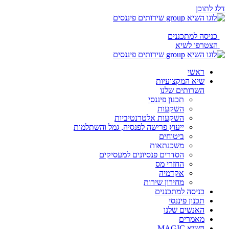
דלג לתוכן
כניסה למתכננים
הצטרפו לשיא
ראשי
שיא המקצועיות
השרותים שלנו
תכנון פיננסי
השקעות
השקעות אלטרנטיביות
ייעוץ פרישה לפנסיה, גמל והשתלמות
ביטוחים
משכנתאות
הסדרים פנסיונים למעסיקים
החזרי מס
אקדמיה
מחירון שירות
כניסה למתכננים
תכנון פיננסי
האנשים שלנו
מאמרים
השיא MAGIC