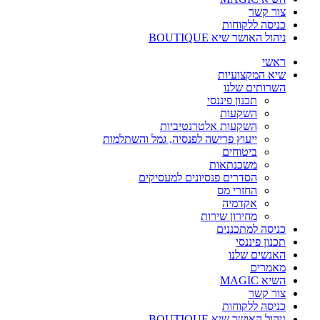
צור קשר
כניסה ללקוחות
ניהול האושר שיא BOUTIQUE
ראשי
שיא המקצועיות
השרותים שלנו
תכנון פיננסי
השקעות
השקעות אלטרנטיביות
ייעוץ פרישה לפנסיה, גמל והשתלמות
ביטוחים
משכנתאות
הסדרים פנסיונים למעסיקים
החזרי מס
אקדמיה
מחירון שירות
כניסה למתכננים
תכנון פיננסי
האנשים שלנו
מאמרים
השיא MAGIC
צור קשר
כניסה ללקוחות
ניהול האושר שיא BOUTIQUE