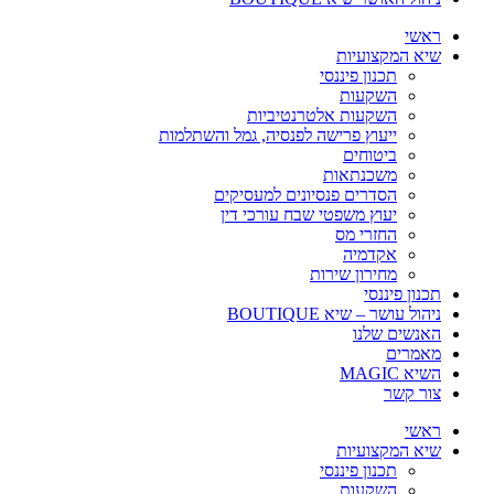
ראשי
שיא המקצועיות
תכנון פיננסי
השקעות
השקעות אלטרנטיביות
ייעוץ פרישה לפנסיה, גמל והשתלמות
ביטוחים
משכנתאות
הסדרים פנסיונים למעסיקים
יעוץ משפטי שבח עורכי דין
החזרי מס
אקדמיה
מחירון שירות
תכנון פיננסי
ניהול עושר – שיא BOUTIQUE
האנשים שלנו
מאמרים
השיא MAGIC
צור קשר
ראשי
שיא המקצועיות
תכנון פיננסי
השקעות