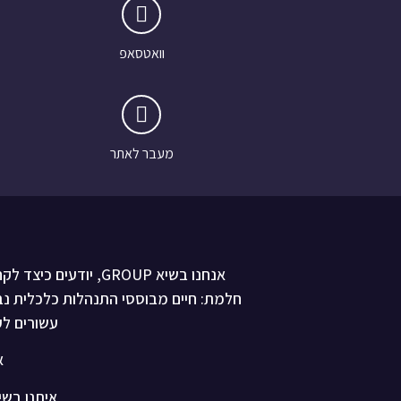
וואטסאפ
מעבר לאתר
אנחנו בשיא GROUP, י
חלמת: חיים מבוססי התנהלות כלכלית נב
עשורים לע
א
איתנו בשיא GROUP הוא פשוט