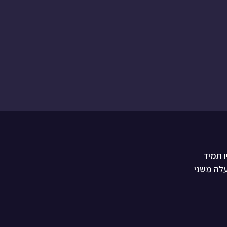
יו תמיד
עלה משני