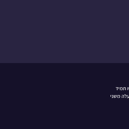
יו תמיד
עלה משני