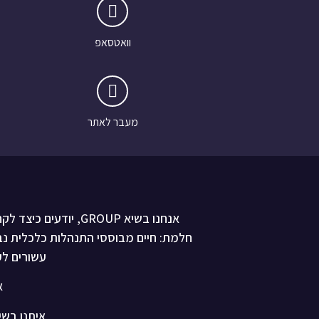
וואטסאפ
מעבר לאתר
אנחנו בשיא GROUP, י
חלמת: חיים מבוססי התנהלות כלכלית נב
עשורים לע
א
איתנו בשיא GROUP הוא פשוט