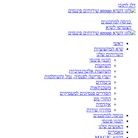
דלג לתוכן
כניסה למתכננים
הצטרפו לשיא
ראשי
שיא המקצועיות
השרותים שלנו
תכנון פיננסי
השקעות
השקעות אלטרנטיביות
ייעוץ פרישה לפנסיה, גמל והשתלמות
ביטוחים
משכנתאות
הסדרים פנסיונים למעסיקים
החזרי מס
אקדמיה
מחירון שירות
כניסה למתכננים
תכנון פיננסי
האנשים שלנו
מאמרים
השיא MAGIC