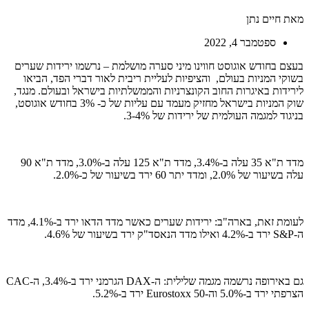
מאת חיים נתן
ספטמבר 4, 2022
בעצם בחודש אוגוסט חווינו מיני סערה מושלמת – נרשמו ירידות שערים
בשוקי המניות בעולם, והציפיות לעליית ריבית לאור דברי הפד, הביאו
לירידות באיגרות החוב הקונצרניות והממשלתיות בישראל ובעולם. מנגד,
שוק המניות בישראל מחזיק מעמד עם עליות של כ- 3% בחודש אוגוסט,
בניגוד למגמה העולמית של ירידות של 3-4%.
מדד ת"א 35 עלה ב-3.4%, מדד ת"א 125 עלה ב-3.0%, מדד ת"א 90
עלה בשיעור של 2.0%, ומדד יתר 60 ירד בשיעור של כ-2.0%.
לעומת זאת, בארה"ב: ירידות שערים כאשר מדד הדאו ירד ב-4.1%, מדד
ה-S&P ירד ב-4.2% ואילו מדד הנאסד"ק ירד בשיעור של 4.6%.
גם באירופה נרשמה מגמה שלילית: ה-DAX הגרמני ירד ב-3.4%, ה-CAC
הצרפתי ירד ב-5.0% וה-Eurostoxx 50 ירד ב-5.2%.