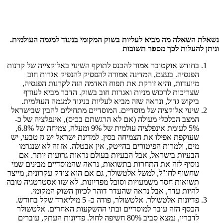
נשאלת השאלה מה מביא לעליות בשוק המקומי בניגוד למגמה העולמית.
וניתן להעלות לכך מספר תשובות
בחודש אוקטובר אמור להכנס לתוקף השינוי באלוקצייה של קרנות
הפנסיה. בעצם, המדינה אמורה להפסיק להנפיק אגרות חוב
מיועדות, והיא זורקת את תפוח האדמה הזה לקרנות הפנסיה,
שצריכות לרכוש מניות ואגרות חוב בשוק. הדבר מביא לעודף
ביקוש גדול, ונראה שזה מביא לעליות בניגוד למגמה העולמית.
שינוי אלוקציה של מוסדיים. המוסדיים מתחילים להבין שבישראל
המצב הכלכלי מעולה (אם לא הרגשתם בכיס), אינפלציה של כ-
5% לעומת אינפלציה עולמית של 9% ומעלה, צמיחה של 6.8%,
שעוקפת אפילו את הצמיחה בסין. למדינת ישראל יש גז טבעי, יש
מים, ולמרות הפיטורים בהייטק, אין אבטלה. אז זה לא שנגרמו
הבעיות בישראל, אבל הבעיות בעולם נראות גרועות יותר. אם
נוסיף לזה את התחרות בתשואות, נראה שהמוסדיים מבינים שמי
שחשוף לחו"ל, למשל אלטשולר, גם אם הוא צודק עקרונית, מייצר
תשואות חסר משמעויות וסובל מפדיונות. לא שזו אסטרטגיה טובה
להיות עדר, אבל נראה שהעדר דוהר לכיוון השוק המקומי.
פדיונות אלטשולר. אלטשולר, פודה כ- 5 מיליארד שקל בחודש.
הכסף הזה עובר למוסדיים ובתי ההשקעות האחרים. אלטשולר
לדבריו, נמצא סביב 80% חשיפה לחול. פדיונות העתק, עוברים