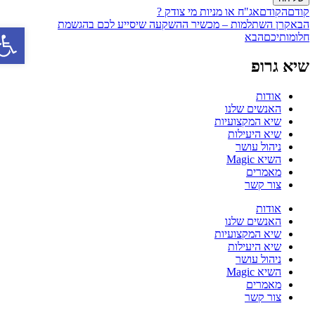
קודם
הקודם
אג"ח או מניות מי צודק ?
הבא
קרן השתלמות – מכשיר ההשקעה שיסייע לכם בהגשמת
פתח סרג
חלומותיכם
הבא
שיא גרופ
אודות
האנשים שלנו
שיא המקצועיות
שיא היעילות
ניהול עושר
השיא Magic
מאמרים
צור קשר
אודות
האנשים שלנו
שיא המקצועיות
שיא היעילות
ניהול עושר
השיא Magic
מאמרים
צור קשר