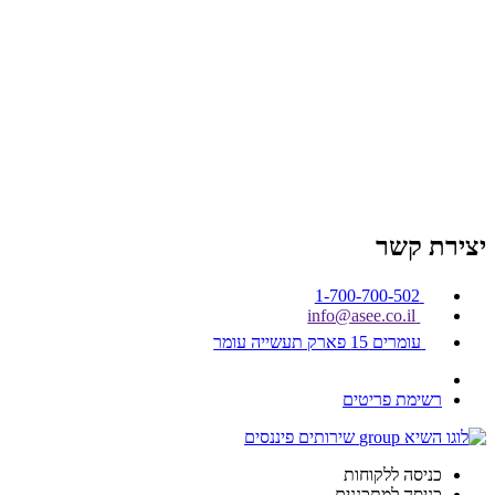
סניף עומר באר שבע
סניף אשקלון
סניף רחובות
סניף
מודיעין
סניף רעננה
סניף ה
שרון (נתניה)
סניף חיפה והקריות
סניף עפולה והסביבה
סניף ירושלים
יצירת קשר
1-700-700-502
info@asee.co.il
עומרים 15 פארק תעשייה עומר
רשימת פריטים
כניסה ללקוחות
כניסה למתכננים