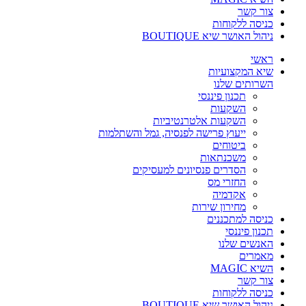
צור קשר
כניסה ללקוחות
ניהול האושר שיא BOUTIQUE
ראשי
שיא המקצועיות
השרותים שלנו
תכנון פיננסי
השקעות
השקעות אלטרנטיביות
ייעוץ פרישה לפנסיה, גמל והשתלמות
ביטוחים
משכנתאות
הסדרים פנסיונים למעסיקים
החזרי מס
אקדמיה
מחירון שירות
כניסה למתכננים
תכנון פיננסי
האנשים שלנו
מאמרים
השיא MAGIC
צור קשר
כניסה ללקוחות
ניהול האושר שיא BOUTIQUE