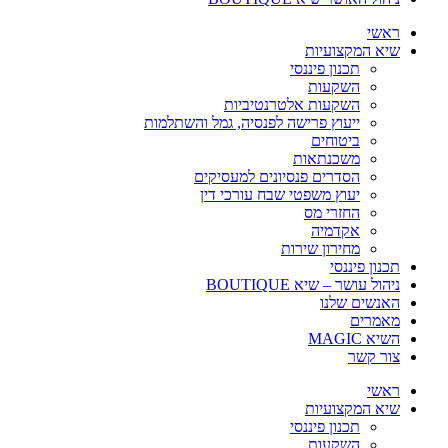
ראשי
שיא המקצועיות
תכנון פיננסי
השקעות
השקעות אלטרנטיביות
ייעוץ פרישה לפנסיה, גמל והשתלמות
ביטוחים
משכנתאות
הסדרים פנסיונים למעסיקים
יעוץ משפטי שבח עורכי דין
החזרי מס
אקדמיה
מחירון שירות
תכנון פיננסי
ניהול עושר – שיא BOUTIQUE
האנשים שלנו
מאמרים
השיא MAGIC
צור קשר
ראשי
שיא המקצועיות
תכנון פיננסי
השקעות