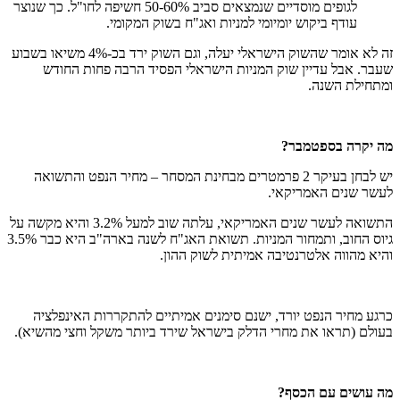
לגופים מוסדיים שנמצאים סביב 50-60% חשיפה לחו"ל. כך שנוצר
עודף ביקוש יומיומי למניות ואג"ח בשוק המקומי.
זה לא אומר שהשוק הישראלי יעלה, וגם השוק ירד בכ-4% משיאו בשבוע
שעבר. אבל עדיין שוק המניות הישראלי הפסיד הרבה פחות החודש
ומתחילת השנה.
מה יקרה בספטמבר?
יש לבחן בעיקר 2 פרמטרים מבחינת המסחר – מחיר הנפט והתשואה
לעשר שנים האמריקאי.
התשואה לעשר שנים האמריקאי, עלתה שוב למעל 3.2% והיא מקשה על
גיוס החוב, ותמחור המניות. תשואת האג"ח לשנה בארה"ב היא כבר 3.5%
והיא מהווה אלטרנטיבה אמיתית לשוק ההון.
כרגע מחיר הנפט יורד, ישנם סימנים אמיתיים להתקררות האינפלציה
בעולם (תראו את מחרי הדלק בישראל שירד ביותר משקל וחצי מהשיא).
מה עושים עם הכסף?