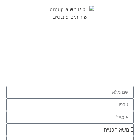
אם ביטחון כלכלי והרצון לחיות את החיים שתמיד רצית זה מה שאתה
מחפש, אנחנו כאן כדי לקחת אותך לשם, יד ביד עם יחס אישי וליווי צמוד,
לצד המומחים המובילים בתחום, תוך מתן מענה 360 לכל תחום
הפיננסים.
הרגישו חופשי להשאיר לנו פרטים ונשמח לחזור אליכם בהקדם