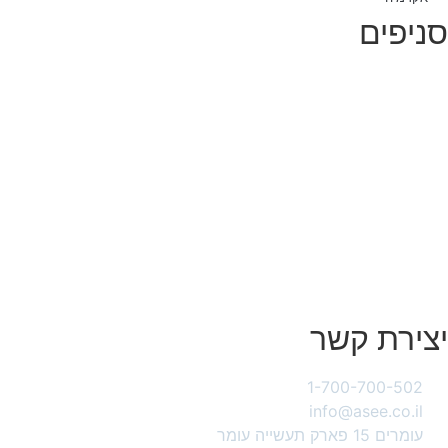
סניפים
סניף עומר באר שבע
סניף אשקלון
סניף רחובות
סניף
מודיעין
סניף רעננה
סניף ה
שרון (נתניה)
סניף חיפה והקריות
סניף עפולה והסביבה
סניף ירושלים
יצירת קשר
1-700-700-502
info@asee.co.il
עומרים 15 פארק תעשייה עומר