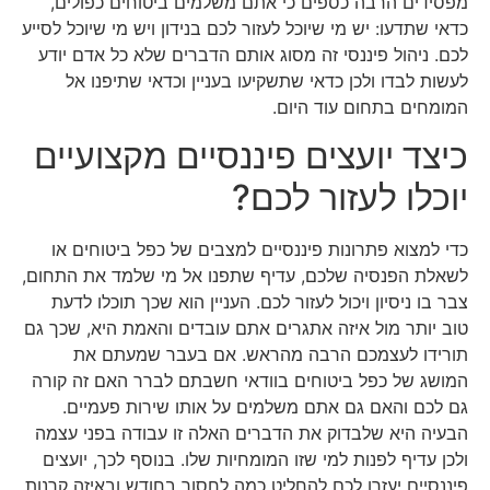
מפסידים הרבה כספים כי אתם משלמים ביטוחים כפולים,
כדאי שתדעו: יש מי שיוכל לעזור לכם בנידון ויש מי שיוכל לסייע
לכם. ניהול פיננסי זה מסוג אותם הדברים שלא כל אדם יודע
לעשות לבדו ולכן כדאי שתשקיעו בעניין וכדאי שתיפנו אל
המומחים בתחום עוד היום.
כיצד יועצים פיננסיים מקצועיים
יוכלו לעזור לכם?
כדי למצוא פתרונות פיננסיים למצבים של כפל ביטוחים או
לשאלת הפנסיה שלכם, עדיף שתפנו אל מי שלמד את התחום,
צבר בו ניסיון ויכול לעזור לכם. העניין הוא שכך תוכלו לדעת
טוב יותר מול איזה אתגרים אתם עובדים והאמת היא, שכך גם
תורידו לעצמכם הרבה מהראש. אם בעבר שמעתם את
המושג של כפל ביטוחים בוודאי חשבתם לברר האם זה קורה
גם לכם והאם גם אתם משלמים על אותו שירות פעמיים.
הבעיה היא שלבדוק את הדברים האלה זו עבודה בפני עצמה
ולכן עדיף לפנות למי שזו המומחיות שלו. בנוסף לכך, יועצים
פיננסיים יעזרו לכם להחליט כמה לחסוך בחודש ובאיזה קרנות