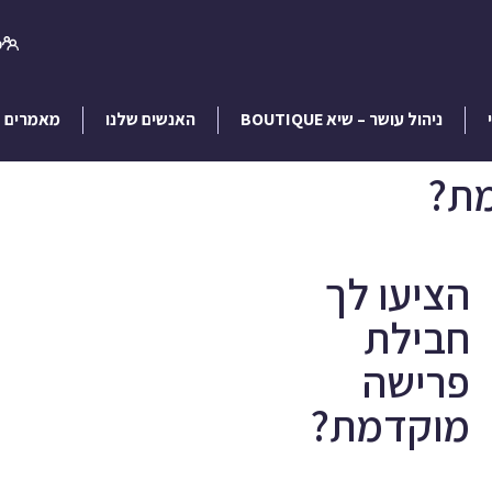
כ
ניהול עושר – שיא BOUTIQUE
האנשים שלנו
מאמרים
מת?
הציעו לך
חבילת
פרישה
שינוי משמעותי בחיים מתחיל
מצעד אחד קטן…
מוקדמת?
השאר פרטים ונחזור אלייך
ירון בן עמי מתכנן פיננסי CFP