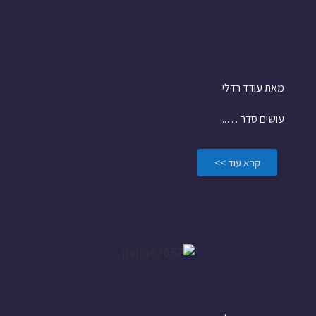
אג"ח או מניות מי צודק
?
מאת עודד רדלי
עושים סדר …..
קרא עוד >>
סקירת שוק 2022