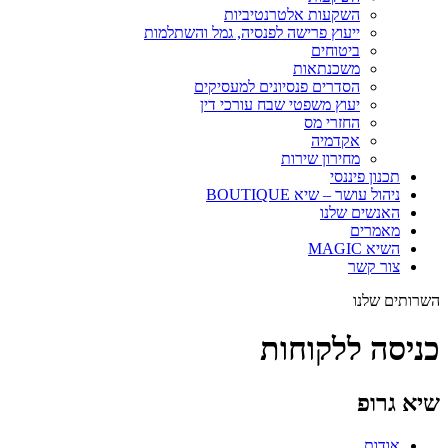
השקעות אלטרנטיביות
ייעוץ פרישה לפנסיה, גמל והשתלמות
ביטוחים
משכנתאות
הסדרים פנסיונים למעסיקים
יעוץ משפטי שבח עורכי דין
החזרי מס
אקדמיה
מחירון שירות
תכנון פיננסי
ניהול עושר – שיא BOUTIQUE
האנשים שלנו
מאמרים
השיא MAGIC
צור קשר
השרותים שלנו
כניסה ללקוחות
שיא גרופ
אודות