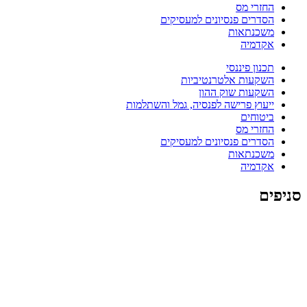
החזרי מס
הסדרים פנסיונים למעסיקים
משכנתאות
אקדמיה
תכנון פיננסי
השקעות אלטרנטיביות
השקעות שוק ההון
ייעוץ פרישה לפנסיה, גמל והשתלמות
ביטוחים
החזרי מס
הסדרים פנסיונים למעסיקים
משכנתאות
אקדמיה
סניפים
סניף עומר באר שבע
סניף אשקלון
סניף רחובות
סניף
מודיעין
סניף רעננה
סניף ה
שרון (נתניה)
סניף חיפה והקריות