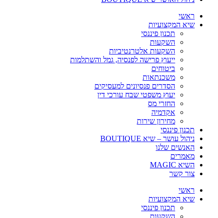
ראשי
שיא המקצועיות
תכנון פיננסי
השקעות
השקעות אלטרנטיביות
ייעוץ פרישה לפנסיה, גמל והשתלמות
ביטוחים
משכנתאות
הסדרים פנסיונים למעסיקים
יעוץ משפטי שבח עורכי דין
החזרי מס
אקדמיה
מחירון שירות
תכנון פיננסי
ניהול עושר – שיא BOUTIQUE
האנשים שלנו
מאמרים
השיא MAGIC
צור קשר
ראשי
שיא המקצועיות
תכנון פיננסי
השקעות