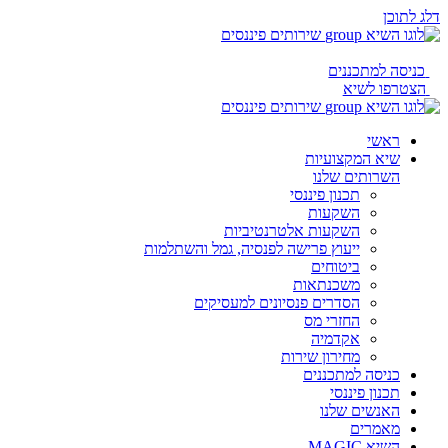
דלג לתוכן
כניסה למתכננים
הצטרפו לשיא
ראשי
שיא המקצועיות
השרותים שלנו
תכנון פיננסי
השקעות
השקעות אלטרנטיביות
ייעוץ פרישה לפנסיה, גמל והשתלמות
ביטוחים
משכנתאות
הסדרים פנסיונים למעסיקים
החזרי מס
אקדמיה
מחירון שירות
כניסה למתכננים
תכנון פיננסי
האנשים שלנו
מאמרים
השיא MAGIC