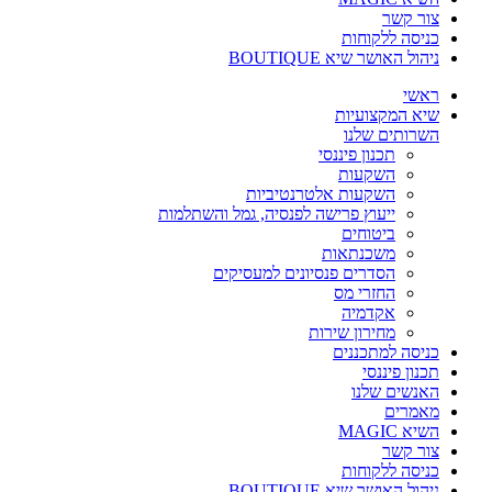
צור קשר
כניסה ללקוחות
ניהול האושר שיא BOUTIQUE
ראשי
שיא המקצועיות
השרותים שלנו
תכנון פיננסי
השקעות
השקעות אלטרנטיביות
ייעוץ פרישה לפנסיה, גמל והשתלמות
ביטוחים
משכנתאות
הסדרים פנסיונים למעסיקים
החזרי מס
אקדמיה
מחירון שירות
כניסה למתכננים
תכנון פיננסי
האנשים שלנו
מאמרים
השיא MAGIC
צור קשר
כניסה ללקוחות
ניהול האושר שיא BOUTIQUE