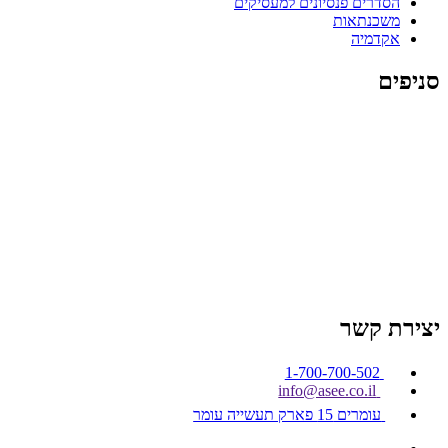
הסדרים פנסיונים למעסיקים
משכנתאות
אקדמיה
סניפים
סניף עומר באר שבע
סניף אשקלון
סניף רחובות
סניף
מודיעין
סניף רעננה
סניף ה
שרון (נתניה)
סניף חיפה והקריות
סניף עפולה והסביבה
סניף ירושלים
יצירת קשר
1-700-700-502
info@asee.co.il
עומרים 15 פארק תעשייה עומר