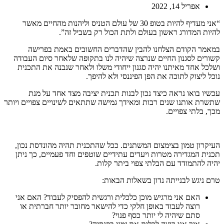
אפריל 14, 2022
“אני מעדיף להיות בטופ 30 של עולם הטניס וליהנות מהחיים מאשר
להיות המדורג ראשון בעולם ולתת הכול רק בשביל זה”.
במאמר הקודם הצלחנו להבין שהדברים החשובים באמת בפרישה
קשורים לסגנון החיים שנרצה שיהיה לנו בתקופה שלאחר סיום העבודה
ושלכל אחד מאיתנו יהיה סגנון ייחודי משלו ולאחר שנבנה את התכנית
נוכל ליצוק לתוכה את הפן הפיננסי ולא להיפך.
עכשיו בואו נראה כיצד נכון לבנות תכנית יציבה מצד אחד על מנת
שתשרת אותנו שנים רבות ומאידך גמישה שתתאים לשינויים צפויים ויותר
מכך, בלתי צפויים.
העיקרון טמון בצימצום המשתנים. ככל שהתכנית תהיה מהונדסת נכון,
תכנית המגדירה מטרות ויעדים עתידיים שוטפים וחד פעמיים, כך ניתן
יהיה להתמודד עם הבלתי צפוי ביתר קלות.
טרם ניגש לבנייתה נדון בשאלות הבאות:
האם אני מרגיש מוכן כלכלית ורגשית להפסיק לעבוד? האם אני
רוצה לעבוד באופן חלקי כדי להישאר מחובר יותר חברתית או
סתם שיהיה לי יותר כסף פנוי?