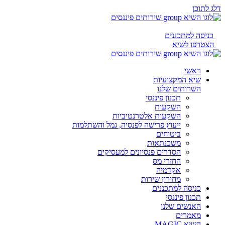
דלג לתוכן
כניסה למתכננים
הצטרפו לשיא
ראשי
שיא המקצועיות
השרותים שלנו
תכנון פיננסי
השקעות
השקעות אלטרנטיביות
ייעוץ פרישה לפנסיה, גמל והשתלמות
ביטוחים
משכנתאות
הסדרים פנסיונים למעסיקים
החזרי מס
אקדמיה
מחירון שירות
כניסה למתכננים
תכנון פיננסי
האנשים שלנו
מאמרים
השיא MAGIC