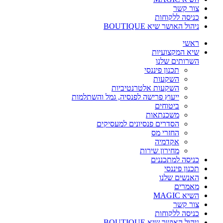
צור קשר
כניסה ללקוחות
ניהול האושר שיא BOUTIQUE
ראשי
שיא המקצועיות
השרותים שלנו
תכנון פיננסי
השקעות
השקעות אלטרנטיביות
ייעוץ פרישה לפנסיה, גמל והשתלמות
ביטוחים
משכנתאות
הסדרים פנסיונים למעסיקים
החזרי מס
אקדמיה
מחירון שירות
כניסה למתכננים
תכנון פיננסי
האנשים שלנו
מאמרים
השיא MAGIC
צור קשר
כניסה ללקוחות
ניהול האושר שיא BOUTIQUE