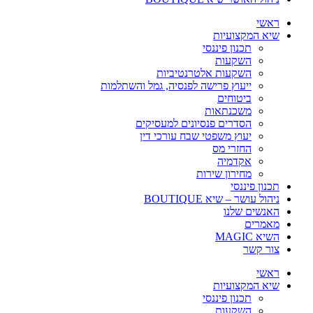
ראשי
שיא המקצועיות
תכנון פיננסי
השקעות
השקעות אלטרנטיביות
ייעוץ פרישה לפנסיה, גמל והשתלמות
ביטוחים
משכנתאות
הסדרים פנסיונים למעסיקים
יעוץ משפטי שבח עורכי דין
החזרי מס
אקדמיה
מחירון שירות
תכנון פיננסי
ניהול עושר – שיא BOUTIQUE
האנשים שלנו
מאמרים
השיא MAGIC
צור קשר
ראשי
שיא המקצועיות
תכנון פיננסי
השקעות