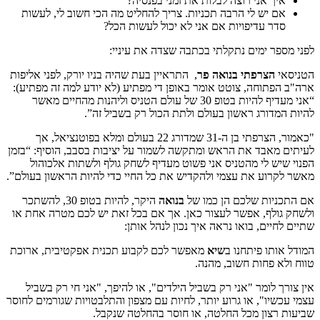
איך אני רוצה לבלות את זמני בפנסיה?
אם יש לי הרבה תכניות. צריך להחליט מה הכי חשוב לי, לעשות
סדר עדיפויות אם אני לא יכול לעשות הכל?
לפני מספר ימים נתקלתי בכתבה שצדה את עיניי:
הטניסאי
הצרפתי בנואה פר
, התראיין בעת שהיה בניו יורק, לפני אליפות
ארה"ב הפתוחה, צוטט אומר באופן די מפתיע (לא יודע למה זה מפתיע):
“אני מעדיף להיות בטופ 30 של עולם הטניס וליהנות מהחיים מאשר
להיות המדורג ראשון בעולם ולתת הכול רק בשביל זה”.
"כאמור, הצרפתי בן ה-31 שמדורג 22 בעולם ומלא בפוטנציאל, אך
לעיתים מאבד את הראש ומתקשה לשמור על יציבות בסבב, הוסיף: “בזמן
הפנוי שיש לי מהטניס אני פשוט מעדיף לשחק גולף ולשתות אלכוהול
מאשר לקרוע את עצמי ולהקדיש את כל החיי כדי להיות הראשון בעולם”.
אם התכניות שלכם הן כמו של
בנואה
היקר, להיות בטופ 30, להשתכר
ולשחק גולף, אפשר לעצור כאן. אך אם בכל זאת יש לכם מטרה אחת או
שתיים לחיים, בואו נראה איך נכון לנהל אותן:
המודל אותו פיתחנו ב
שיא
מאפשר לכם לקבוע תכנית אפקטיבית, ארוכת
טווח ולא פחות חשוב, מהנה.
אין צורך לומר "אני רק בשביל הילדים", או להיפך, "אני חי רק בשביל
עצמי עכשיו", או גרוע יותר, לחיות עם מצפון והתלבטויות שגורמים לחוסר
שביעות רצון מכל החלטה, או חוסר בהחלטה שנקבל.