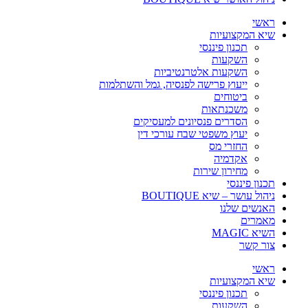
ראשי
שיא המקצועיות
תכנון פיננסי
השקעות
השקעות אלטרנטיביות
ייעוץ פרישה לפנסיה, גמל והשתלמות
ביטוחים
משכנתאות
הסדרים פנסיונים למעסיקים
יעוץ משפטי שבח עורכי דין
החזרי מס
אקדמיה
מחירון שירות
תכנון פיננסי
ניהול עושר – שיא BOUTIQUE
האנשים שלנו
מאמרים
השיא MAGIC
צור קשר
ראשי
שיא המקצועיות
תכנון פיננסי
השקעות