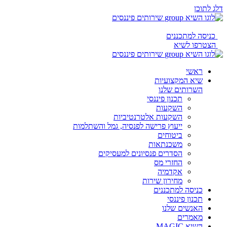
דלג לתוכן
כניסה למתכננים
הצטרפו לשיא
ראשי
שיא המקצועיות
השרותים שלנו
תכנון פיננסי
השקעות
השקעות אלטרנטיביות
ייעוץ פרישה לפנסיה, גמל והשתלמות
ביטוחים
משכנתאות
הסדרים פנסיונים למעסיקים
החזרי מס
אקדמיה
מחירון שירות
כניסה למתכננים
תכנון פיננסי
האנשים שלנו
מאמרים
השיא MAGIC