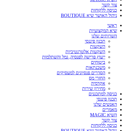
צור קשר
כניסה ללקוחות
ניהול האושר שיא BOUTIQUE
ראשי
שיא המקצועיות
השרותים שלנו
תכנון פיננסי
השקעות
השקעות אלטרנטיביות
ייעוץ פרישה לפנסיה, גמל והשתלמות
ביטוחים
משכנתאות
הסדרים פנסיונים למעסיקים
החזרי מס
אקדמיה
מחירון שירות
כניסה למתכננים
תכנון פיננסי
האנשים שלנו
מאמרים
השיא MAGIC
צור קשר
כניסה ללקוחות
ניהול האושר שיא BOUTIQUE