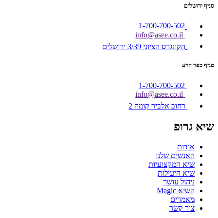
סניף ירושלים
1-700-700-502
info@asee.co.il
הקונגרס הציוני 3/39 ירושלים
סניף כפר קרע
1-700-700-502
info@asee.co.il
רחוב אלביר קומה 2
שיא גרופ
אודות
האנשים שלנו
שיא המקצועיות
שיא היעילות
ניהול עושר
השיא Magic
מאמרים
צור קשר