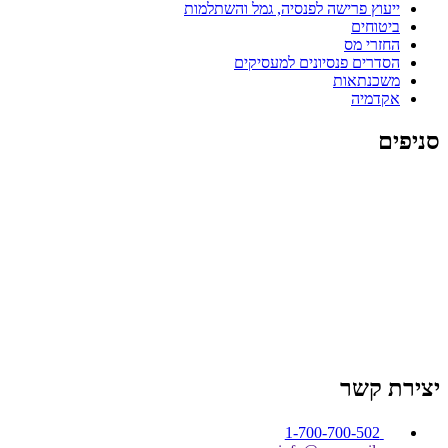
ייעוץ פרישה לפנסיה, גמל והשתלמות
ביטוחים
החזרי מס
הסדרים פנסיונים למעסיקים
משכנתאות
אקדמיה
סניפים
סניף עומר באר שבע
סניף אשקלון
סניף רחובות
סניף
מודיעין
סניף רעננה
סניף ה
שרון (נתניה)
סניף חיפה והקריות
סניף עפולה והסביבה
סניף ירושלים
יצירת קשר
1-700-700-502