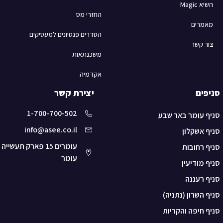
השיא Magic
החזרי מס
מאמרים
הסדרים פנסיונים למעסיקים
צור קשר
משכנתאות
אקדמיה
סניפים
יצירת קשר
1-700-700-502
סניף עומר באר שבע
info@asee.co.il
סניף אשקלון
עומרים 15 פארק תעשייה
סניף רחובות
עומר
סניף
מודיעין
רשימת פריטים
סניף רעננה
סניף ה
שרון (נתניה)
סניף חיפה והקריות