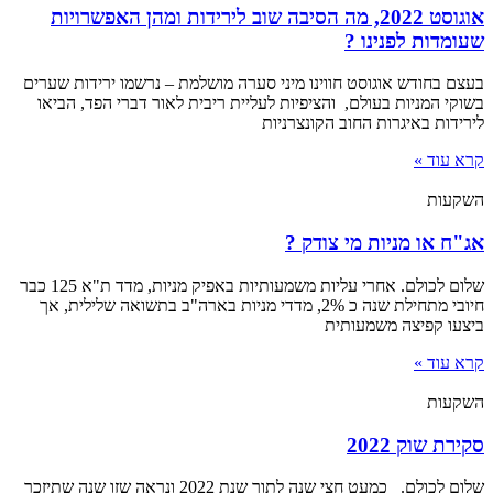
אוגוסט 2022, מה הסיבה שוב לירידות ומהן האפשרויות
שעומדות לפנינו ?
בעצם בחודש אוגוסט חווינו מיני סערה מושלמת – נרשמו ירידות שערים
בשוקי המניות בעולם, והציפיות לעליית ריבית לאור דברי הפד, הביאו
לירידות באיגרות החוב הקונצרניות
קרא עוד »
השקעות
אג"ח או מניות מי צודק ?
שלום לכולם. אחרי עליות משמעותיות באפיק מניות, מדד ת"א 125 כבר
חיובי מתחילת שנה כ 2%, מדדי מניות בארה"ב בתשואה שלילית, אך
ביצעו קפיצה משמעותית
קרא עוד »
השקעות
סקירת שוק 2022
שלום לכולם. כמעט חצי שנה לתוך שנת 2022 ונראה שזו שנה שתיזכר