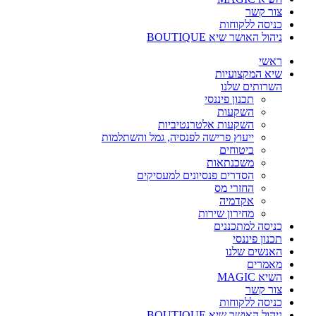
צור קשר
כניסה ללקוחות
ניהול האושר שיא BOUTIQUE
ראשי
שיא המקצועיות
השרותים שלנו
תכנון פיננסי
השקעות
השקעות אלטרנטיביות
ייעוץ פרישה לפנסיה, גמל והשתלמות
ביטוחים
משכנתאות
הסדרים פנסיונים למעסיקים
החזרי מס
אקדמיה
מחירון שירות
כניסה למתכננים
תכנון פיננסי
האנשים שלנו
מאמרים
השיא MAGIC
צור קשר
כניסה ללקוחות
ניהול האושר שיא BOUTIQUE