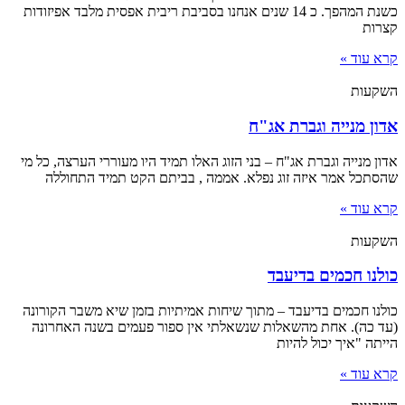
כשנת המהפך. כ 14 שנים אנחנו בסביבת ריבית אפסית מלבד אפיזודות
קצרות
קרא עוד »
השקעות
אדון מנייה וגברת אג"ח
אדון מנייה וגברת אג"ח – בני הזוג האלו תמיד היו מעוררי הערצה, כל מי
שהסתכל אמר איזה זוג נפלא. אממה , בביתם הקט תמיד התחוללה
קרא עוד »
השקעות
כולנו חכמים בדיעבד
כולנו חכמים בדיעבד – מתוך שיחות אמיתיות בזמן שיא משבר הקורונה
(עד כה). אחת מהשאלות שנשאלתי אין ספור פעמים בשנה האחרונה
הייתה "איך יכול להיות
קרא עוד »