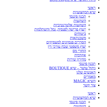
ראשי
שיא המקצועיות
תכנון פיננסי
השקעות
השקעות אלטרנטיביות
ייעוץ פרישה לפנסיה, גמל והשתלמות
ביטוחים
משכנתאות
הסדרים פנסיונים למעסיקים
יעוץ משפטי שבח עורכי דין
החזרי מס
אקדמיה
מחירון שירות
תכנון פיננסי
ניהול עושר – שיא BOUTIQUE
האנשים שלנו
מאמרים
השיא MAGIC
צור קשר
ראשי
שיא המקצועיות
תכנון פיננסי
השקעות