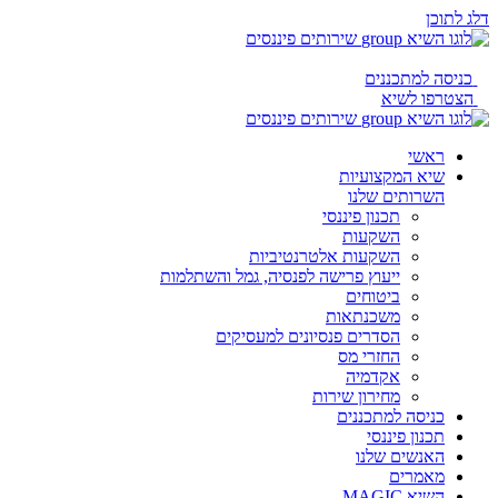
דלג לתוכן
כניסה למתכננים
הצטרפו לשיא
ראשי
שיא המקצועיות
השרותים שלנו
תכנון פיננסי
השקעות
השקעות אלטרנטיביות
ייעוץ פרישה לפנסיה, גמל והשתלמות
ביטוחים
משכנתאות
הסדרים פנסיונים למעסיקים
החזרי מס
אקדמיה
מחירון שירות
כניסה למתכננים
תכנון פיננסי
האנשים שלנו
מאמרים
השיא MAGIC