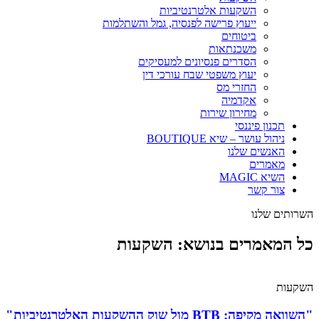
השקעות אלטרנטיביות
ייעוץ פרישה לפנסיה, גמל והשתלמות
ביטוחים
משכנתאות
הסדרים פנסיונים למעסיקים
יעוץ משפטי שבח עורכי דין
החזרי מס
אקדמיה
מחירון שירות
תכנון פיננסי
ניהול עושר – שיא BOUTIQUE
האנשים שלנו
מאמרים
השיא MAGIC
צור קשר
השרותים שלנו
כל המאמרים בנושא: השקעות
השקעות
"השוואה מקיפה: BTB מול שוק ההשקעות האלטרנטיביות"