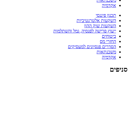
משכנתאות
אקדמיה
תכנון פיננסי
השקעות אלטרנטיביות
השקעות שוק ההון
ייעוץ פרישה לפנסיה, גמל והשתלמות
ביטוחים
החזרי מס
הסדרים פנסיונים למעסיקים
משכנתאות
אקדמיה
סניפים
סניף עומר באר שבע
סניף אשקלון
סניף רחובות
סניף
מודיעין
סניף רעננה
סניף ה
שרון (נתניה)
סניף חיפה והקריות
סניף עפולה והסביבה
סניף ירושלים