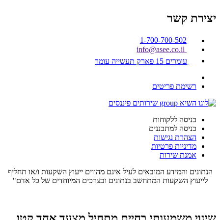
יצירת קשר
1-700-700-502
info@asee.co.il
עומרים 15 פארק תעשייה עומר
רשימת פריטים
כניסה ללקוחות
כניסה למתכננים
הצהרת נגישות
מדיניות פרטיות
אמנת שירות
הנתונים והמידע המובאים לעיל אינם מהווים ייעוץ השקעות ו/או תחליף
לייעוץ השקעות המתחשב בנתונים ובצרכים המיוחדים של כל אדם"
שינוי משמעותי בחיים מתחיל מצעד אחד קטן...