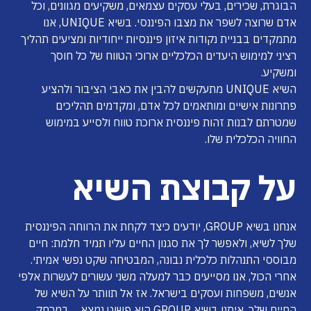
הבוגרת, שכירים, בעלי עסקים עצמאים, משקיעים מגוונים, וכל
אדם שרוצה לשפר את מצבו הפיננסי. בשיא UNIQUE, אנו
מתמקדים בבניית נקודות איזון פיננסיות ייחודיות ומציעים תהליך
רציני למימוש היעדים הכלכליים ארוכי הטווח של כל חוסך
ומשקיע.
השיא UNIQUE מתעקשים להבין את כאבי הציבור ולהציע
פתרונות אישיים ומותאמים לכל אדם, ומקדמים תהליכים
שמטרתם לבנות זהות פיננסית ארוכת טווח ולסייע במימוש
החוויה הכלכלית שלו.
על קבוצת השיא
אנחנו בשיא GROUP, יודעים כיצד לקחת את הרווחה הפיננסית
שלך לשיא, ולאפשר לך את סגנון החיים עליו תמיד חלמת: חיים
מבוססי התנהלות כלכלית נבונה, המבטיחה שקט נפשי אמיתי.
אחרי הכול, אנו מסייעים כבר למעלה משני עשורים לעשרות אלפי
אנשים, משפחות ועסקים בישראל. אז אל תוותר על השיא של
החיים שלך, איתנו בשיא GROUP הוא פשוט נמצא… במרחק